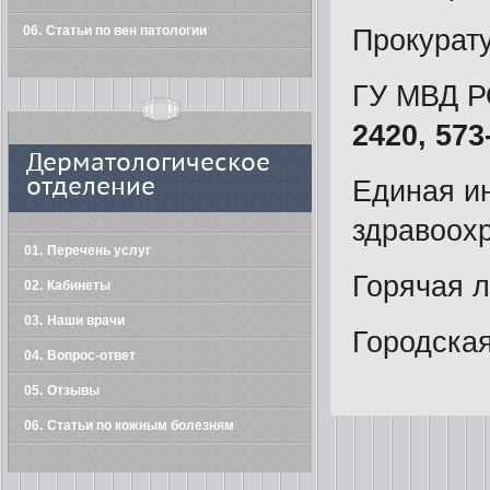
06
Статьи по вен патологии
Прокурат
ГУ МВД Р
2420, 573
Дерматологическое
отделение
Единая и
здравоох
01
Перечень услуг
Горячая 
02
Кабинеты
03
Наши врачи
Городска
04
Вопрос-ответ
05
Отзывы
06
Статьи по кожным болезням