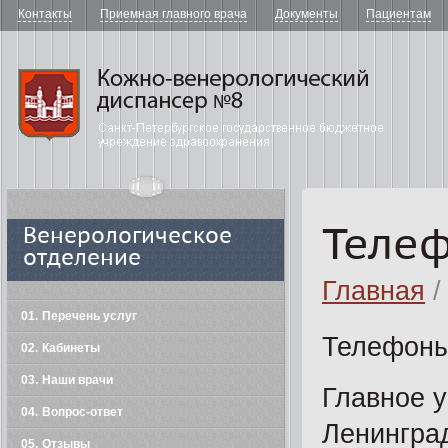
Контакты
Приемная главного врача
Документы
Пациентам
"Кожно-в
Теле
Венерологическое
отделение
Главная
/
01
Перечень услуг
Телефоны
02
Кабинеты
03
Наши врачи
Главное у
04
Вопрос-ответ
Ленингра
05
Отзывы