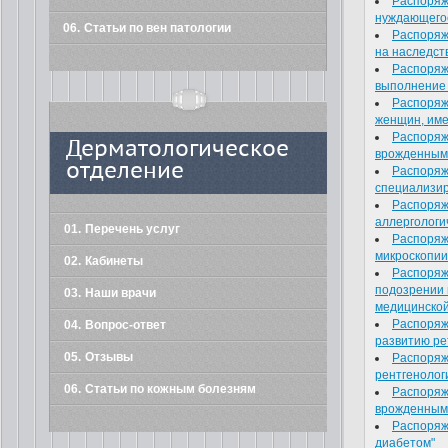
Распоряж
нуждающегос
06
Статьи по вен патологии
Распоряж
на наследст
Распоряж
выполнение 
Распоряж
женщин, име
Распоряж
Дерматологическое
врожденными
отделение
Распоряж
специализир
Распоряж
аллергологи
01
Перечень услуг
Распоряж
микроскопии
02
Кабинеты
Распоряж
подозрении 
03
Наши врачи
медицинско
Распоряж
04
Вопрос-ответ
развитию ре
05
Отзывы
Распоряж
рентгенолог
06
Статьи по кожным болезням
Распоряж
врожденными
Распоряж
диабетом"