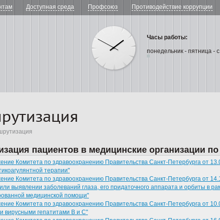
нтам
Доступная среда
Профсоюз
Противодействие коррупции
Часы работы:
понедельник - пятница - с
ожно-венерологический диспансер № 8" Санкт-Петербургское г
рутизация
шрутизация
зация пациентов в медицинские организации по
ение Комитета по здравоохранению Правительства Санкт-Петербурга от 13.
тикоагулянтной терапии"
ение Комитета по здравоохранению Правительства Санкт-Петербурга от 14.
или выявлении заболеваний глаза, его придаточного аппарата и орбиты в ра
рованной медицинской помощи"
ение Комитета по здравоохранению Правительства Санкт-Петербурга от 10.
и вирусными гепатитами B и C"