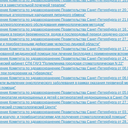
ение Комитета по здравоохранению Правительства Санкт-Петербурга от 16.0
я в заместительной почечной терапии"
ение Комитета по здравоохранению Правительства Санкт-Петербурга от 20.
венные атерогенные нарушения липидного обмена"
ение Комитета по здравоохранению Правительства Санкт-Петербурга от 21.
аллергологического обследования иммунологическим методом"
ение Комитета по здравоохранению Правительства Санкт-Петербурга от 16.
ющих в период беременности, родов и послеродовый период сердечно-сосуд
ение Комитета по здравоохранению Правительства Санкт-Петербурга от 27.1
 и приобретенными дефектами челюстно-лицевой области"
ение Комитета по здравоохранению Правительства Санкт-Петербурга от 17.
ованной медицинской помощи при лечении бесплодия с применением вспомо
ение Комитета по здравоохранению Правительства Санкт-Петербурга от 24.
ческий кабинет СПб ГАУЗ "Поликлиника городская стоматологическая N 22"
ение Комитета по здравоохранению Правительства Санкт-Петербурга от 06.
 при подозрении на туберкулез"
ение Комитета по здравоохранению Правительства Санкт-Петербурга от 06.
или выявлении онкологического заболевания в рамках оказания первичной 
й помощи"
ение Комитета по здравоохранению Правительства Санкт-Петербурга от 05.0
тинопатии недоношенных и детей с ретинопатией недоношенных в Санкт-Пе
ение Комитета по здравоохранению Правительства Санкт-Петербурга от 27.
ический стоматологический Центр"
ение Комитета по здравоохранению Правительства Санкт-Петербурга от 03.
 коагуло- и тромбоцитопатиями для получения стоматологической помощи"
ение Комитета по здравоохранению Правительства Санкт-Петербурга от 28.