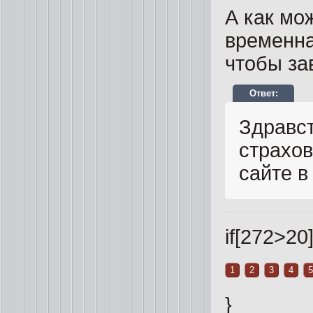
А как мо
временна
чтобы за
Здравст
страхо
сайте в
if[272>20]
1
2
3
4
5
}