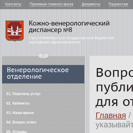
Контакты
Приемная главного врача
Документы
Пациентам
"Кожно-в
Вопро
Венерологическое
отделение
публи
01
Перечень услуг
для о
02
Кабинеты
03
Наши врачи
Главная
/
04
Вопрос-ответ
указывайт
05
Отзывы