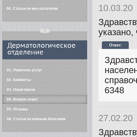
10.03.20
06
Статьи по вен патологии
Здравств
указано, 
Дерматологическое
отделение
Здравст
населен
01
Перечень услуг
справоч
02
Кабинеты
6348
03
Наши врачи
04
Вопрос-ответ
05
Отзывы
27.02.20
06
Статьи по кожным болезням
Здравств